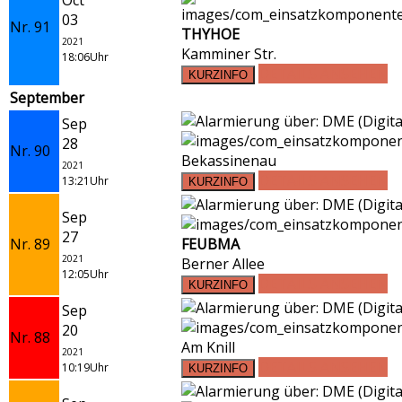
03
Nr. 91
THYHOE
2021
Kamminer Str.
18:06Uhr
DETAILS ANSEHEN
September
Sep
28
Nr. 90
Bekassinenau
2021
DETAILS ANSEHEN
13:21Uhr
Sep
27
Nr. 89
FEUBMA
2021
Berner Allee
12:05Uhr
DETAILS ANSEHEN
Sep
20
Nr. 88
Am Knill
2021
DETAILS ANSEHEN
10:19Uhr