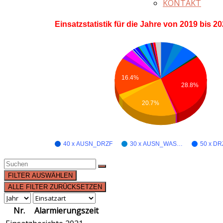
KONTAKT
Einsatzstatistik für die Jahre von 2019 bis 2
16.4%
28.8%
20.7%
40 x AUSN_DRZF
30 x AUSN_WAS…
50 x DR
FILTER AUSWÄHLEN
ALLE FILTER ZURÜCKSETZEN
Nr.
Alarmierungszeit