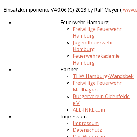
Einsatzkomponente V4.0.06 (C) 2023 by Ralf Meyer (
www.e
Feuerwehr Hamburg
Freiwillige Feuerwehr
Hamburg
Jugendfeuerwehr
Hamburg
Feuerwehrakademie
Hamburg
Partner
THW Hamburg-Wandsbek
Freiwillige Feuerwehr
Mollhagen
Bürgerverein Oldenfelde
e.V.
ALL-INKL.com
Impressum
Impressum
Datenschutz
Das Webteam