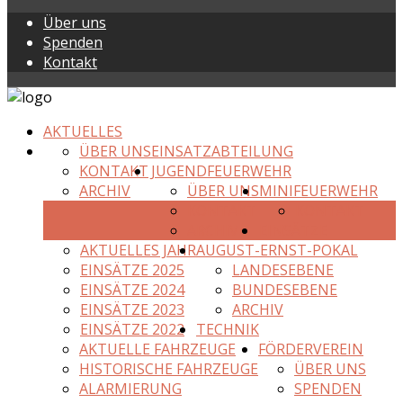
Über uns
Spenden
Kontakt
AKTUELLES
ÜBER UNS
EINSATZABTEILUNG
KONTAKT
JUGENDFEUERWEHR
ARCHIV
ÜBER UNS
MINIFEUERWEHR
KONTAKT
KONTAKT
ARCHIV
EINSÄTZE
AKTUELLES JAHR
AUGUST-ERNST-POKAL
EINSÄTZE 2025
LANDESEBENE
EINSÄTZE 2024
BUNDESEBENE
EINSÄTZE 2023
ARCHIV
EINSÄTZE 2022
TECHNIK
AKTUELLE FAHRZEUGE
FÖRDERVEREIN
HISTORISCHE FAHRZEUGE
ÜBER UNS
ALARMIERUNG
SPENDEN