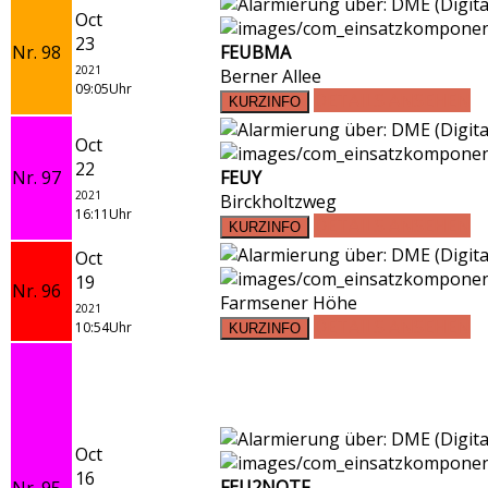
Oct
23
Nr. 98
FEUBMA
2021
Berner Allee
09:05Uhr
DETAILS ANSEHEN
Oct
22
Nr. 97
FEUY
2021
Birckholtzweg
16:11Uhr
DETAILS ANSEHEN
Oct
19
Nr. 96
Farmsener Höhe
2021
DETAILS ANSEHEN
10:54Uhr
Oct
16
FEU2NOTF
Nr. 95