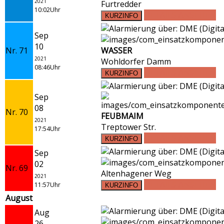
2021
Furtredder
10:02Uhr
DETAILS ANSEHEN
Sep
10
Nr. 71
WASSER
2021
Wohldorfer Damm
08:46Uhr
DETAILS ANSEHEN
Sep
08
Nr. 70
FEUBMAIM
2021
Treptower Str.
17:54Uhr
DETAILS ANSEHEN
Sep
02
Nr. 69
Altenhagener Weg
2021
DETAILS ANSEHEN
11:57Uhr
August
Aug
26