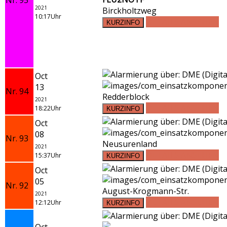
2021
Birckholtzweg
10:17Uhr
DETAILS ANSEHEN
Oct
13
Nr. 94
Redderblock
2021
DETAILS ANSEHEN
18:22Uhr
Oct
08
Nr. 93
Neusurenland
2021
DETAILS ANSEHEN
15:37Uhr
Oct
05
Nr. 92
August-Krogmann-Str.
2021
DETAILS ANSEHEN
12:12Uhr
Oct