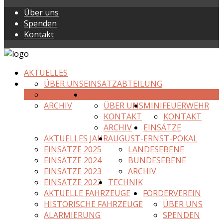
Über uns
Spenden
Kontakt
AKTUELLES
ÜBER UNS
EINSATZABTEILUNG
KONTAKT
JUGENDFEUERWEHR
ARCHIV
ÜBER UNS
MINIFEUERWEHR
KONTAKT
KONTAKT
ARCHIV
EINSÄTZE
AKTUELLES JAHR
AUGUST-ERNST-POKAL
EINSÄTZE 2025
LANDESEBENE
EINSÄTZE 2024
BUNDESEBENE
EINSÄTZE 2023
ARCHIV
EINSÄTZE 2022
TECHNIK
AKTUELLE FAHRZEUGE
FÖRDERVEREIN
HISTORISCHE FAHRZEUGE
ÜBER UNS
ALARMIERUNG
SPENDEN