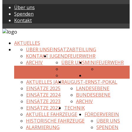
Über uns
Spenden
Kontakt
AKTUELLES
ÜBER UNS
EINSATZABTEILUNG
KONTAKT
JUGENDFEUERWEHR
ARCHIV
ÜBER UNS
MINIFEUERWEHR
KONTAKT
KONTAKT
ARCHIV
EINSÄTZE
AKTUELLES JAHR
AUGUST-ERNST-POKAL
EINSÄTZE 2025
LANDESEBENE
EINSÄTZE 2024
BUNDESEBENE
EINSÄTZE 2023
ARCHIV
EINSÄTZE 2022
TECHNIK
AKTUELLE FAHRZEUGE
FÖRDERVEREIN
HISTORISCHE FAHRZEUGE
ÜBER UNS
ALARMIERUNG
SPENDEN