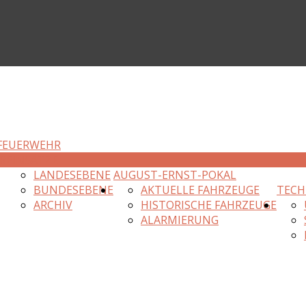
FEUERWEHR
R
EINSÄTZE
LANDESEBENE
AUGUST-ERNST-POKAL
BUNDESEBENE
AKTUELLE FAHRZEUGE
TECH
ARCHIV
HISTORISCHE FAHRZEUGE
ALARMIERUNG