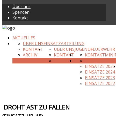
Über uns
Spenden
Kontakt
AKTUELLES
ÜBER UNS
EINSATZABTEILUNG
KONTAKT
ÜBER UNS
JUGENDFEUERWEHR
ARCHIV
KONTAKT
KONTAKT
MINI
ARCHIV
AKTUELLES JAH
EINSÄTZE 2025
EINSÄTZE 2024
EINSÄTZE 2023
EINSÄTZE 2022
DROHT AST ZU FALLEN