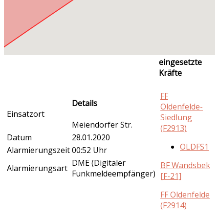
eingesetzte
Kräfte
FF
Details
Oldenfelde-
Einsatzort
Siedlung
Meiendorfer Str.
(F2913)
Datum
28.01.2020
OLDFS1
Alarmierungszeit
00:52 Uhr
DME (Digitaler
BF Wandsbek
Alarmierungsart
Funkmeldeempfänger)
[F-21]
FF Oldenfelde
(F2914)