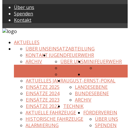
Über uns
Spenden
Kontakt
AKTUELLES
ÜBER UNS
EINSATZABTEILUNG
KONTAKT
JUGENDFEUERWEHR
ARCHIV
ÜBER UNS
MINIFEUERWEHR
KONTAKT
KONTAKT
ARCHIV
EINSÄTZE
AKTUELLES JAHR
AUGUST-ERNST-POKAL
EINSÄTZE 2025
LANDESEBENE
EINSÄTZE 2024
BUNDESEBENE
EINSÄTZE 2023
ARCHIV
EINSÄTZE 2022
TECHNIK
AKTUELLE FAHRZEUGE
FÖRDERVEREIN
HISTORISCHE FAHRZEUGE
ÜBER UNS
ALARMIERUNG
SPENDEN