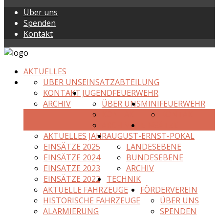
Über uns
Spenden
Kontakt
AKTUELLES
ÜBER UNS
EINSATZABTEILUNG
KONTAKT
JUGENDFEUERWEHR
ARCHIV
ÜBER UNS
MINIFEUERWEHR
KONTAKT
KONTAKT
ARCHIV
EINSÄTZE
AKTUELLES JAHR
AUGUST-ERNST-POKAL
EINSÄTZE 2025
LANDESEBENE
EINSÄTZE 2024
BUNDESEBENE
EINSÄTZE 2023
ARCHIV
EINSÄTZE 2022
TECHNIK
AKTUELLE FAHRZEUGE
FÖRDERVEREIN
HISTORISCHE FAHRZEUGE
ÜBER UNS
ALARMIERUNG
SPENDEN