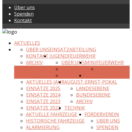
Über uns
Spenden
Kontakt
AKTUELLES
ÜBER UNS
EINSATZABTEILUNG
KONTAKT
JUGENDFEUERWEHR
ARCHIV
ÜBER UNS
MINIFEUERWEHR
KONTAKT
KONTAKT
ARCHIV
EINSÄTZE
AKTUELLES JAHR
AUGUST-ERNST-POKAL
EINSÄTZE 2025
LANDESEBENE
EINSÄTZE 2024
BUNDESEBENE
EINSÄTZE 2023
ARCHIV
EINSÄTZE 2022
TECHNIK
AKTUELLE FAHRZEUGE
FÖRDERVEREIN
HISTORISCHE FAHRZEUGE
ÜBER UNS
ALARMIERUNG
SPENDEN