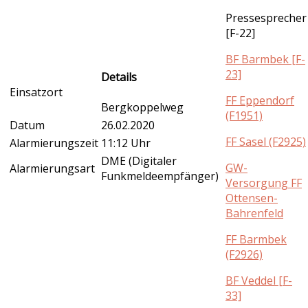
Pressesprecher
[F-22]
BF Barmbek [F-
23]
Details
Einsatzort
FF Eppendorf
Bergkoppelweg
(F1951)
Datum
26.02.2020
FF Sasel (F2925)
Alarmierungszeit
11:12 Uhr
DME (Digitaler
GW-
Alarmierungsart
Funkmeldeempfänger)
Versorgung FF
Ottensen-
Bahrenfeld
FF Barmbek
(F2926)
BF Veddel [F-
33]