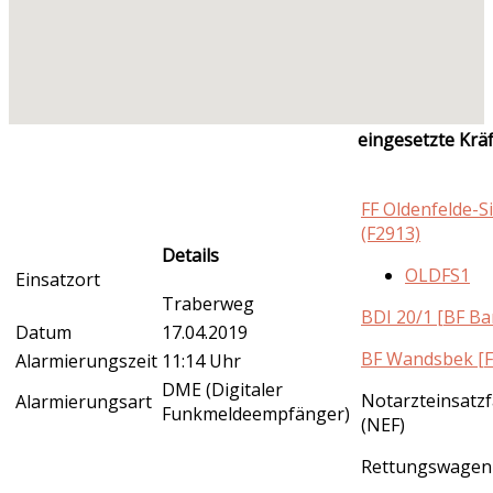
eingesetzte Krä
FF Oldenfelde-S
(F2913)
Details
OLDFS1
Einsatzort
Traberweg
BDI 20/1 [BF B
Datum
17.04.2019
BF Wandsbek [F
Alarmierungszeit
11:14 Uhr
DME (Digitaler
Notarzteinsatz
Alarmierungsart
Funkmeldeempfänger)
(NEF)
Rettungswagen