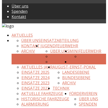
Über uns
Spenden
Kontakt
AKTUELLES
ÜBER UNS
EINSATZABTEILUNG
KONTAKT
JUGENDFEUERWEHR
ARCHIV
ÜBER UNS
MINIFEUERWEHR
KONTAKT
KONTAKT
ARCHIV
EINSÄTZE
AKTUELLES JAHR
AUGUST-ERNST-POKAL
EINSÄTZE 2025
LANDESEBENE
EINSÄTZE 2024
BUNDESEBENE
EINSÄTZE 2023
ARCHIV
EINSÄTZE 2022
TECHNIK
AKTUELLE FAHRZEUGE
FÖRDERVEREIN
HISTORISCHE FAHRZEUGE
ÜBER UNS
ALARMIERUNG
SPENDEN