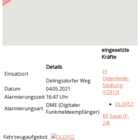
eingesetzte
Kräfte
Details
FF
Einsatzort
Oldenfelde-
Delingsdorfer Weg
Siedlung
Datum
04.05.2021
(F2913)
Alarmierungszeit
16:47 Uhr
OLDFS2
DME (Digitaler
Alarmierungsart
Funkmeldeempfänger)
BF Sasel [F-
24]
Fahrzeugaufgebot