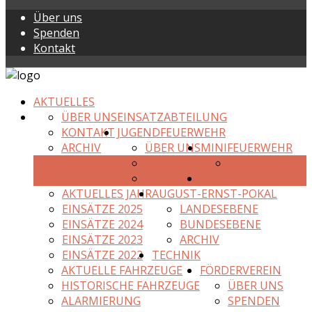
Über uns
Spenden
Kontakt
AKTUELLES
ÜBER UNS
EINSATZABTEILUNG
KONTAKT
JUGENDFEUERWEHR
ARCHIV
ÜBER UNS
MINIFEUERWEHR
KONTAKT
KONTAKT
ARCHIV
EINSÄTZE
AKTUELLES JAHR
AUGUST-ERNST-POKAL
EINSÄTZE 2025
LANDESEBENE
EINSÄTZE 2024
BUNDESEBENE
EINSÄTZE 2023
ARCHIV
EINSÄTZE 2022
TECHNIK
AKTUELLE FAHRZEUGE
FÖRDERVEREIN
HISTORISCHE FAHRZEUGE
ÜBER UNS
ALARMIERUNG
SPENDEN