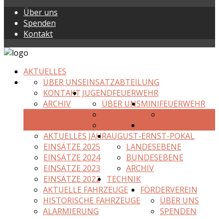
Über uns
Spenden
Kontakt
AKTUELLES
ÜBER UNS
EINSATZABTEILUNG
KONTAKT
JUGENDFEUERWEHR
ARCHIV
ÜBER UNS
MINIFEUERWEHR
KONTAKT
KONTAKT
ARCHIV
EINSÄTZE
AKTUELLES JAHR
AUGUST-ERNST-POKAL
EINSÄTZE 2025
LANDESEBENE
EINSÄTZE 2024
BUNDESEBENE
EINSÄTZE 2023
ARCHIV
EINSÄTZE 2022
TECHNIK
AKTUELLE FAHRZEUGE
FÖRDERVEREIN
HISTORISCHE FAHRZEUGE
ÜBER UNS
ALARMIERUNG
SPENDEN