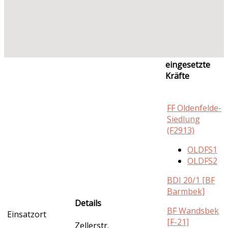
eingesetzte
Kräfte
FF Oldenfelde-
Siedlung
(F2913)
OLDFS1
OLDFS2
BDI 20/1 [BF
Barmbek]
Details
BF Wandsbek
Einsatzort
[F-21]
Zellerstr.