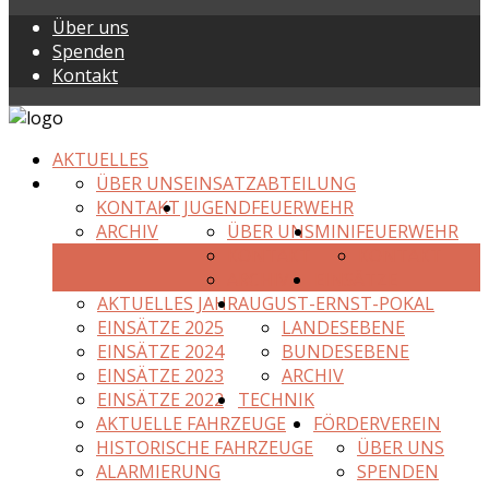
Über uns
Spenden
Kontakt
AKTUELLES
ÜBER UNS
EINSATZABTEILUNG
KONTAKT
JUGENDFEUERWEHR
ARCHIV
ÜBER UNS
MINIFEUERWEHR
KONTAKT
KONTAKT
ARCHIV
EINSÄTZE
AKTUELLES JAHR
AUGUST-ERNST-POKAL
EINSÄTZE 2025
LANDESEBENE
EINSÄTZE 2024
BUNDESEBENE
EINSÄTZE 2023
ARCHIV
EINSÄTZE 2022
TECHNIK
AKTUELLE FAHRZEUGE
FÖRDERVEREIN
HISTORISCHE FAHRZEUGE
ÜBER UNS
ALARMIERUNG
SPENDEN