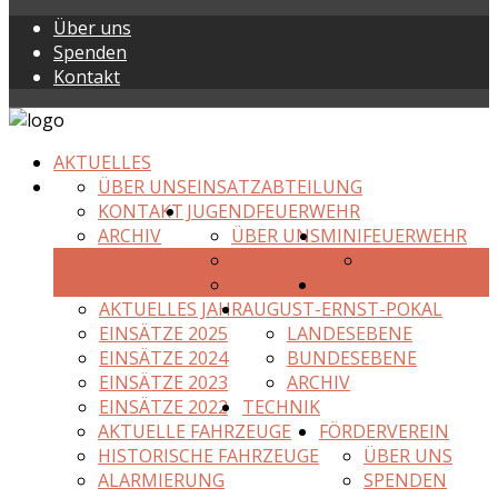
Über uns
Spenden
Kontakt
AKTUELLES
ÜBER UNS
EINSATZABTEILUNG
KONTAKT
JUGENDFEUERWEHR
ARCHIV
ÜBER UNS
MINIFEUERWEHR
KONTAKT
KONTAKT
ARCHIV
EINSÄTZE
AKTUELLES JAHR
AUGUST-ERNST-POKAL
EINSÄTZE 2025
LANDESEBENE
EINSÄTZE 2024
BUNDESEBENE
EINSÄTZE 2023
ARCHIV
EINSÄTZE 2022
TECHNIK
AKTUELLE FAHRZEUGE
FÖRDERVEREIN
HISTORISCHE FAHRZEUGE
ÜBER UNS
ALARMIERUNG
SPENDEN