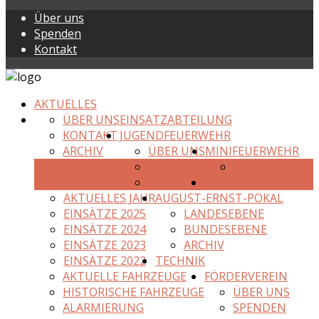
Über uns
Spenden
Kontakt
AKTUELLES
ÜBER UNS
EINSATZABTEILUNG
KONTAKT
JUGENDFEUERWEHR
ARCHIV
ÜBER UNS
MINIFEUERWEHR
KONTAKT
KONTAKT
ARCHIV
EINSÄTZE
AKTUELLES JAHR
AUGUST-ERNST-POKAL
EINSÄTZE 2025
LANDESEBENE
EINSÄTZE 2024
BUNDESEBENE
EINSÄTZE 2023
ARCHIV
EINSÄTZE 2022
TECHNIK
AKTUELLE FAHRZEUGE
FÖRDERVEREIN
HISTORISCHE FAHRZEUGE
ÜBER UNS
ALARMIERUNG
SPENDEN