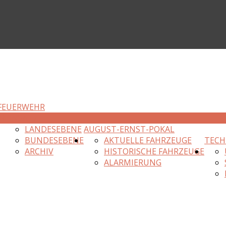
FEUERWEHR
R
EINSÄTZE
LANDESEBENE
AUGUST-ERNST-POKAL
BUNDESEBENE
AKTUELLE FAHRZEUGE
TECH
ARCHIV
HISTORISCHE FAHRZEUGE
ALARMIERUNG