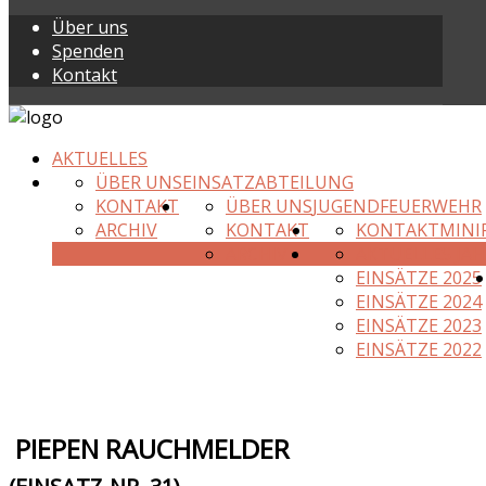
Über uns
Spenden
Kontakt
AKTUELLES
ÜBER UNS
EINSATZABTEILUNG
KONTAKT
ÜBER UNS
JUGENDFEUERWEHR
ARCHIV
KONTAKT
KONTAKT
MINI
ARCHIV
AKTUELLES JAH
EINSÄTZE 2025
EINSÄTZE 2024
EINSÄTZE 2023
EINSÄTZE 2022
PIEPEN RAUCHMELDER