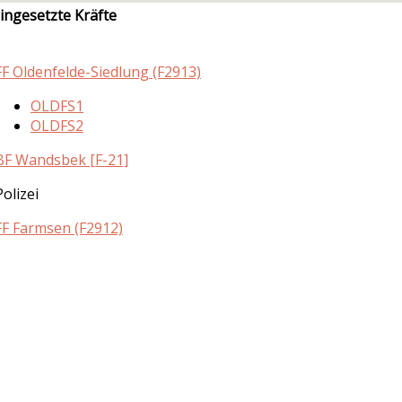
ingesetzte Kräfte
FF Oldenfelde-Siedlung (F2913)
OLDFS1
OLDFS2
BF Wandsbek [F-21]
Polizei
FF Farmsen (F2912)