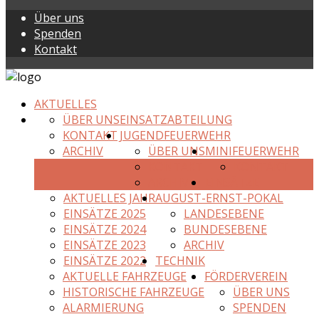
Über uns
Spenden
Kontakt
AKTUELLES
ÜBER UNS
EINSATZABTEILUNG
KONTAKT
JUGENDFEUERWEHR
ARCHIV
ÜBER UNS
MINIFEUERWEHR
KONTAKT
KONTAKT
ARCHIV
EINSÄTZE
AKTUELLES JAHR
AUGUST-ERNST-POKAL
EINSÄTZE 2025
LANDESEBENE
EINSÄTZE 2024
BUNDESEBENE
EINSÄTZE 2023
ARCHIV
EINSÄTZE 2022
TECHNIK
AKTUELLE FAHRZEUGE
FÖRDERVEREIN
HISTORISCHE FAHRZEUGE
ÜBER UNS
ALARMIERUNG
SPENDEN