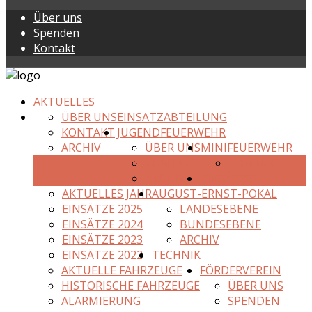
Über uns
Spenden
Kontakt
AKTUELLES
ÜBER UNS
EINSATZABTEILUNG
KONTAKT
JUGENDFEUERWEHR
ARCHIV
ÜBER UNS
MINIFEUERWEHR
KONTAKT
KONTAKT
ARCHIV
EINSÄTZE
AKTUELLES JAHR
AUGUST-ERNST-POKAL
EINSÄTZE 2025
LANDESEBENE
EINSÄTZE 2024
BUNDESEBENE
EINSÄTZE 2023
ARCHIV
EINSÄTZE 2022
TECHNIK
AKTUELLE FAHRZEUGE
FÖRDERVEREIN
HISTORISCHE FAHRZEUGE
ÜBER UNS
ALARMIERUNG
SPENDEN