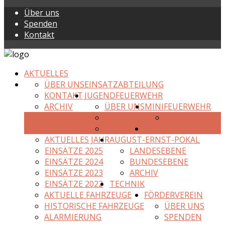
Über uns
Spenden
Kontakt
AKTUELLES
ÜBER UNS
EINSATZABTEILUNG
KONTAKT
JUGENDFEUERWEHR
ARCHIV
ÜBER UNS
MINIFEUERWEHR
KONTAKT
KONTAKT
ARCHIV
EINSÄTZE
AKTUELLES JAHR
AUGUST-ERNST-POKAL
EINSÄTZE 2025
LANDESEBENE
EINSÄTZE 2024
BUNDESEBENE
EINSÄTZE 2023
ARCHIV
EINSÄTZE 2022
TECHNIK
AKTUELLE FAHRZEUGE
FÖRDERVEREIN
HISTORISCHE FAHRZEUGE
ÜBER UNS
ALARMIERUNG
SPENDEN