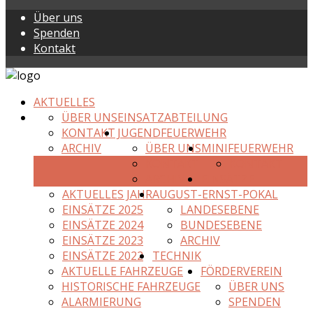
Über uns
Spenden
Kontakt
AKTUELLES
ÜBER UNS
EINSATZABTEILUNG
KONTAKT
JUGENDFEUERWEHR
ARCHIV
ÜBER UNS
MINIFEUERWEHR
KONTAKT
KONTAKT
ARCHIV
EINSÄTZE
AKTUELLES JAHR
AUGUST-ERNST-POKAL
EINSÄTZE 2025
LANDESEBENE
EINSÄTZE 2024
BUNDESEBENE
EINSÄTZE 2023
ARCHIV
EINSÄTZE 2022
TECHNIK
AKTUELLE FAHRZEUGE
FÖRDERVEREIN
HISTORISCHE FAHRZEUGE
ÜBER UNS
ALARMIERUNG
SPENDEN