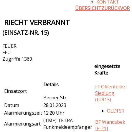
KONTAKT
ÜBERSICHT
ZURÜCK
VOR
RIECHT VERBRANNT
(EINSATZ-NR. 15)
FEUER
FEU
Zugriffe 1369
eingesetzte
Kräfte
Details
FF Oldenfelde-
Einsatzort
Siedlung
Berner Str.
(F2913)
Datum
28.01.2023
OLDFS1
Alarmierungszeit
12:20 Uhr
(TME) TETRA-
BF Wandsbek
Alarmierungsart
Funkmeldeempfänger
[F-21]