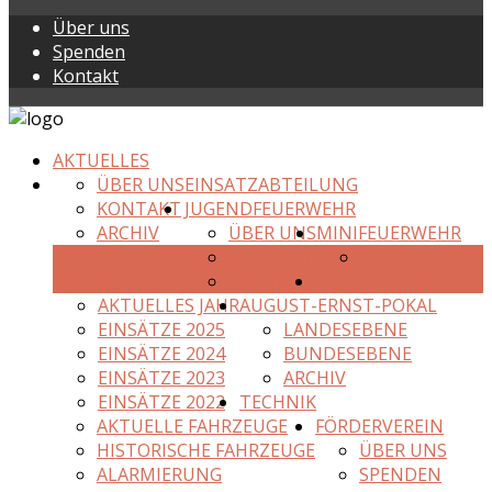
Über uns
Spenden
Kontakt
AKTUELLES
ÜBER UNS
EINSATZABTEILUNG
KONTAKT
JUGENDFEUERWEHR
ARCHIV
ÜBER UNS
MINIFEUERWEHR
KONTAKT
KONTAKT
ARCHIV
EINSÄTZE
AKTUELLES JAHR
AUGUST-ERNST-POKAL
EINSÄTZE 2025
LANDESEBENE
EINSÄTZE 2024
BUNDESEBENE
EINSÄTZE 2023
ARCHIV
EINSÄTZE 2022
TECHNIK
AKTUELLE FAHRZEUGE
FÖRDERVEREIN
HISTORISCHE FAHRZEUGE
ÜBER UNS
ALARMIERUNG
SPENDEN