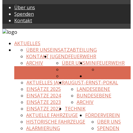
Über uns
Spenden
Kontakt
AKTUELLES
ÜBER UNS
EINSATZABTEILUNG
KONTAKT
JUGENDFEUERWEHR
ARCHIV
ÜBER UNS
MINIFEUERWEHR
KONTAKT
KONTAKT
ARCHIV
EINSÄTZE
AKTUELLES JAHR
AUGUST-ERNST-POKAL
EINSÄTZE 2025
LANDESEBENE
EINSÄTZE 2024
BUNDESEBENE
EINSÄTZE 2023
ARCHIV
EINSÄTZE 2022
TECHNIK
AKTUELLE FAHRZEUGE
FÖRDERVEREIN
HISTORISCHE FAHRZEUGE
ÜBER UNS
ALARMIERUNG
SPENDEN