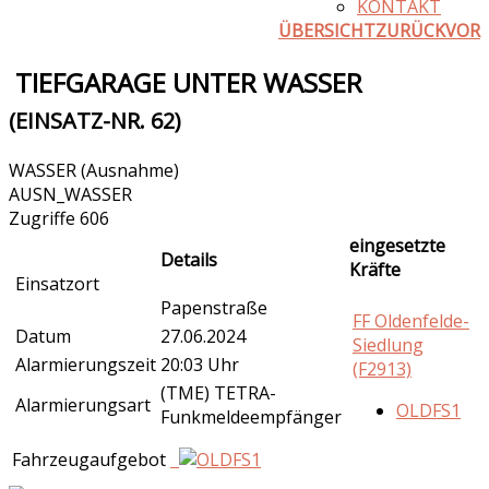
KONTAKT
ÜBERSICHT
ZURÜCK
VOR
TIEFGARAGE UNTER WASSER
(EINSATZ-NR. 62)
WASSER (Ausnahme)
AUSN_WASSER
Zugriffe 606
eingesetzte
Details
Kräfte
Einsatzort
Papenstraße
FF Oldenfelde-
Datum
27.06.2024
Siedlung
Alarmierungszeit
20:03 Uhr
(F2913)
(TME) TETRA-
Alarmierungsart
OLDFS1
Funkmeldeempfänger
Fahrzeugaufgebot