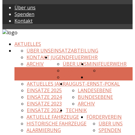
Über uns
Spenden
Kontakt
AKTUELLES
ÜBER UNS
EINSATZABTEILUNG
KONTAKT
JUGENDFEUERWEHR
ARCHIV
ÜBER UNS
MINIFEUERWEHR
KONTAKT
KONTAKT
ARCHIV
EINSÄTZE
AKTUELLES JAHR
AUGUST-ERNST-POKAL
EINSÄTZE 2025
LANDESEBENE
EINSÄTZE 2024
BUNDESEBENE
EINSÄTZE 2023
ARCHIV
EINSÄTZE 2022
TECHNIK
AKTUELLE FAHRZEUGE
FÖRDERVEREIN
HISTORISCHE FAHRZEUGE
ÜBER UNS
ALARMIERUNG
SPENDEN