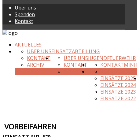
Über uns
Spenden
Kontakt
AKTUELLES
ÜBER UNS
EINSATZABTEILUNG
KONTAKT
ÜBER UNS
JUGENDFEUERWEHR
ARCHIV
KONTAKT
KONTAKT
MINI
ARCHIV
AKTUELLES JAH
EINSÄTZE 2025
EINSÄTZE 2024
EINSÄTZE 2023
EINSÄTZE 2022
VORBEIFAHREN