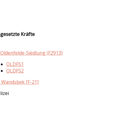
ngesetzte Kräfte
 Oldenfelde-Siedlung (F2913)
OLDFS1
OLDFS2
 Wandsbek [F-21]
lizei