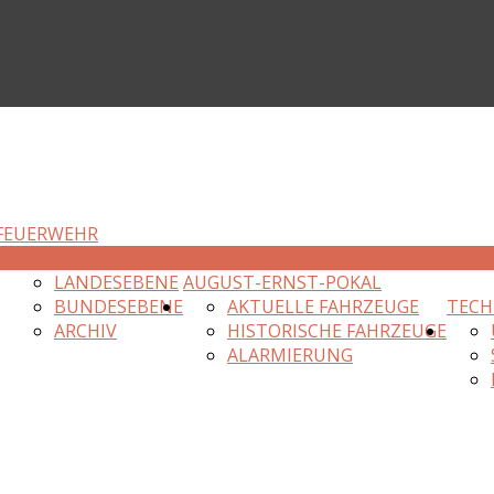
FEUERWEHR
R
EINSÄTZE
LANDESEBENE
AUGUST-ERNST-POKAL
BUNDESEBENE
AKTUELLE FAHRZEUGE
TECH
ARCHIV
HISTORISCHE FAHRZEUGE
ALARMIERUNG