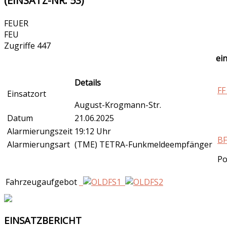
(EINSATZ-NR. 53)
FEUER
FEU
Zugriffe 447
ei
Details
FF
Einsatzort
August-Krogmann-Str.
Datum
21.06.2025
Alarmierungszeit
19:12 Uhr
BF
Alarmierungsart
(TME) TETRA-Funkmeldeempfänger
Po
Fahrzeugaufgebot
EINSATZBERICHT