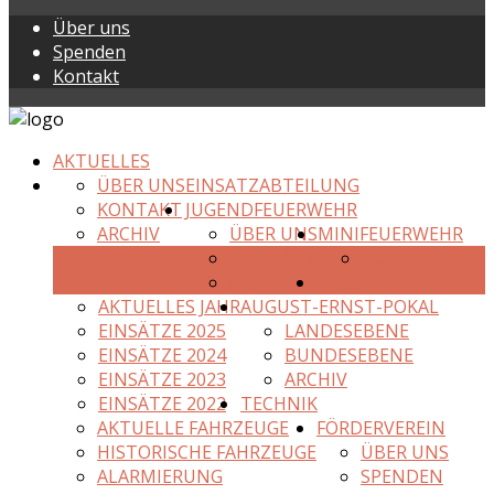
Über uns
Spenden
Kontakt
AKTUELLES
ÜBER UNS
EINSATZABTEILUNG
KONTAKT
JUGENDFEUERWEHR
ARCHIV
ÜBER UNS
MINIFEUERWEHR
KONTAKT
KONTAKT
ARCHIV
EINSÄTZE
AKTUELLES JAHR
AUGUST-ERNST-POKAL
EINSÄTZE 2025
LANDESEBENE
EINSÄTZE 2024
BUNDESEBENE
EINSÄTZE 2023
ARCHIV
EINSÄTZE 2022
TECHNIK
AKTUELLE FAHRZEUGE
FÖRDERVEREIN
HISTORISCHE FAHRZEUGE
ÜBER UNS
ALARMIERUNG
SPENDEN