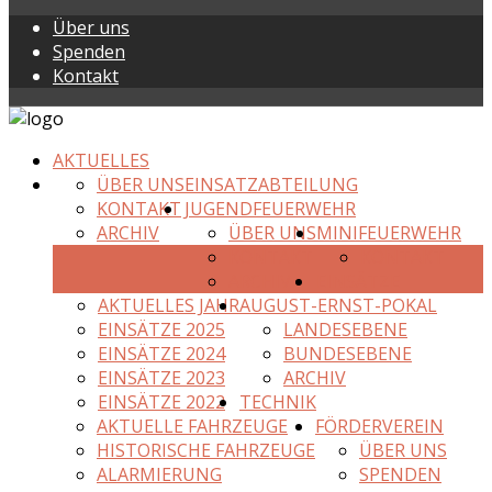
Über uns
Spenden
Kontakt
AKTUELLES
ÜBER UNS
EINSATZABTEILUNG
KONTAKT
JUGENDFEUERWEHR
ARCHIV
ÜBER UNS
MINIFEUERWEHR
KONTAKT
KONTAKT
ARCHIV
EINSÄTZE
AKTUELLES JAHR
AUGUST-ERNST-POKAL
EINSÄTZE 2025
LANDESEBENE
EINSÄTZE 2024
BUNDESEBENE
EINSÄTZE 2023
ARCHIV
EINSÄTZE 2022
TECHNIK
AKTUELLE FAHRZEUGE
FÖRDERVEREIN
HISTORISCHE FAHRZEUGE
ÜBER UNS
ALARMIERUNG
SPENDEN