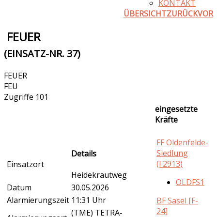
KONTAKT
ÜBERSICHT
ZURÜCK
VOR
FEUER
(EINSATZ-NR. 37)
FEUER
FEU
Zugriffe 101
eingesetzte
Kräfte
FF Oldenfelde-
Siedlung
Details
(F2913)
Einsatzort
Heidekrautweg
OLDFS1
Datum
30.05.2026
Alarmierungszeit
11:31 Uhr
BF Sasel [F-
24]
(TME) TETRA-