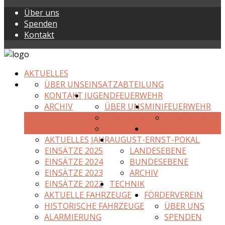
Über uns
Spenden
Kontakt
AKTUELLES
ÜBER UNS
EINSATZABTEILUNG
KONTAKT
JUGENDFEUERWEHR
ARCHIV
ÜBER UNS
MINIFEUERWEHR
KONTAKT
KONTAKT
ARCHIV
EINSÄTZE
AKTUELLES JAHR
AUGUST-ERNST-POKAL
EINSÄTZE 2025
LANDESEBENE
EINSÄTZE 2024
BUNDESEBENE
EINSÄTZE 2023
ARCHIV
EINSÄTZE 2022
TECHNIK
AKTUELLE FAHRZEUGE
FÖRDERVEREIN
HISTORISCHE FAHRZEUGE
ÜBER UNS
ALARMIERUNG
SPENDEN