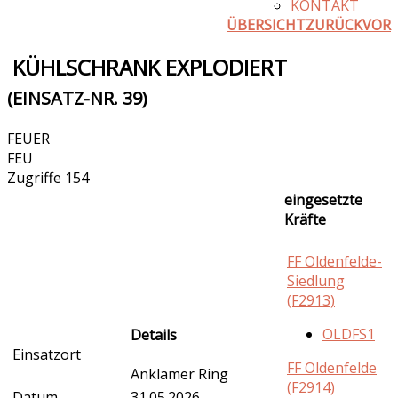
KONTAKT
ÜBERSICHT
ZURÜCK
VOR
KÜHLSCHRANK EXPLODIERT
(EINSATZ-NR. 39)
FEUER
FEU
Zugriffe 154
eingesetzte
Kräfte
FF Oldenfelde-
Siedlung
(F2913)
OLDFS1
Details
Einsatzort
FF Oldenfelde
Anklamer Ring
(F2914)
Datum
31.05.2026