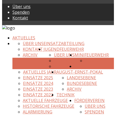
Über uns
Spenden
Kontakt
AKTUELLES
ÜBER UNS
EINSATZABTEILUNG
KONTAKT
JUGENDFEUERWEHR
ARCHIV
ÜBER UNS
MINIFEUERWEHR
KONTAKT
KONTAKT
ARCHIV
EINSÄTZE
AKTUELLES JAHR
AUGUST-ERNST-POKAL
EINSÄTZE 2025
LANDESEBENE
EINSÄTZE 2024
BUNDESEBENE
EINSÄTZE 2023
ARCHIV
EINSÄTZE 2022
TECHNIK
AKTUELLE FAHRZEUGE
FÖRDERVEREIN
HISTORISCHE FAHRZEUGE
ÜBER UNS
ALARMIERUNG
SPENDEN