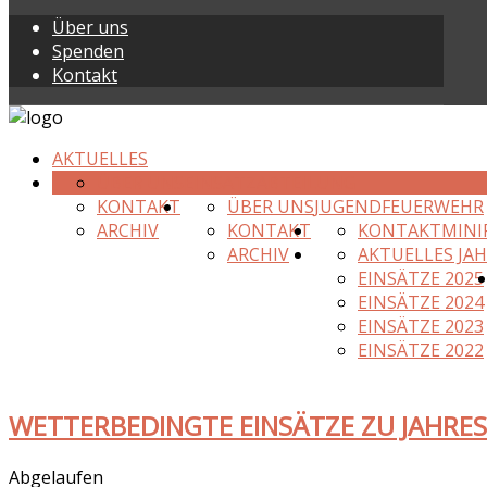
Über uns
Spenden
Kontakt
AKTUELLES
ÜBER UNS
EINSATZABTEILUNG
KONTAKT
ÜBER UNS
JUGENDFEUERWEHR
ARCHIV
KONTAKT
KONTAKT
MINI
ARCHIV
AKTUELLES JA
EINSÄTZE 2025
EINSÄTZE 2024
EINSÄTZE 2023
EINSÄTZE 2022
WETTERBEDINGTE EINSÄTZE ZU JAHRE
Abgelaufen