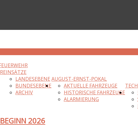
FEUERWEHR
HR
EINSÄTZE
LANDESEBENE
AUGUST-ERNST-POKAL
BUNDESEBENE
AKTUELLE FAHRZEUGE
TECH
ARCHIV
HISTORISCHE FAHRZEUGE
ALARMIERUNG
SBEGINN 2026