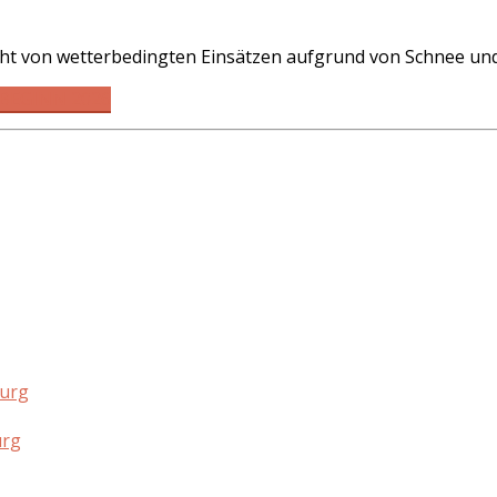
cht von wetterbedingten Einsätzen aufgrund von Schnee und
BEGINN 2026
burg
urg