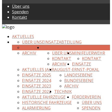
Über uns
Spenden
Kontakt
AKTUELLES
ÜBER UNS
EINSATZABTEILUNG
KONTAKT
JUGENDFEUERWEHR
ARCHIV
ÜBER UNS
MINIFEUERWEHR
KONTAKT
KONTAKT
ARCHIV
EINSÄTZE
AKTUELLES JAHR
AUGUST-ERNST-POKAL
EINSÄTZE 2025
LANDESEBENE
EINSÄTZE 2024
BUNDESEBENE
EINSÄTZE 2023
ARCHIV
EINSÄTZE 2022
TECHNIK
AKTUELLE FAHRZEUGE
FÖRDERVEREIN
HISTORISCHE FAHRZEUGE
ÜBER UNS
ALARMIERUNG
SPENDEN