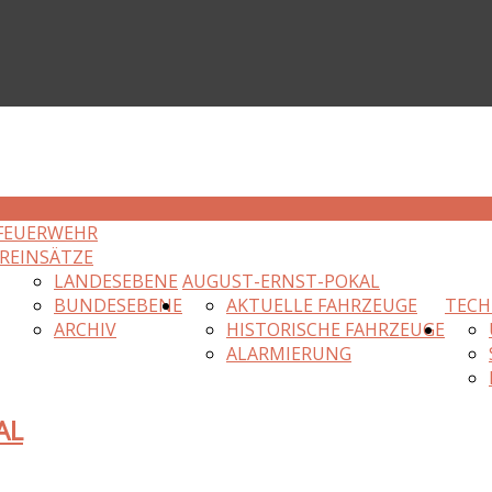
FEUERWEHR
R
EINSÄTZE
LANDESEBENE
AUGUST-ERNST-POKAL
BUNDESEBENE
AKTUELLE FAHRZEUGE
TECH
ARCHIV
HISTORISCHE FAHRZEUGE
ALARMIERUNG
AL