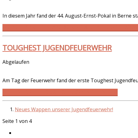
In diesem Jahr fand der 44. August-Ernst-Pokal in Berne sta
WEITERLESEN … 2. PLATZ BEIM 44. AUGUST-ERNST-POKA
TOUGHEST JUGENDFEUERWEHR
Abgelaufen
Am Tag der Feuerwehr fand der erste Toughest Jugendfeu
WEITERLESEN … TOUGHEST JUGENDFEUERWEHR
Neues Wappen unserer Jugendfeuerwehr!
Seite 1 von 4