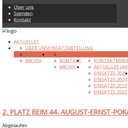
Über uns
Spenden
Kontakt
AKTUELLES
ÜBER UNS
EINSATZABTEILUNG
KONTAKT
ÜBER UNS
JUGENDFEUERWEHR
ARCHIV
KONTAKT
KONTAKT
MINI
ARCHIV
AKTUELLES JAH
EINSÄTZE 2025
EINSÄTZE 2024
EINSÄTZE 2023
EINSÄTZE 2022
2. PLATZ BEIM 44. AUGUST-ERNST-POK
Abgelaufen