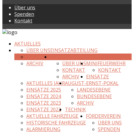
Über uns
Spenden
Kontakt
AKTUELLES
ÜBER UNS
EINSATZABTEILUNG
KONTAKT
JUGENDFEUERWEHR
ARCHIV
ÜBER UNS
MINIFEUERWEHR
KONTAKT
KONTAKT
ARCHIV
EINSÄTZE
AKTUELLES JAHR
AUGUST-ERNST-POKAL
EINSÄTZE 2025
LANDESEBENE
EINSÄTZE 2024
BUNDESEBENE
EINSÄTZE 2023
ARCHIV
EINSÄTZE 2022
TECHNIK
AKTUELLE FAHRZEUGE
FÖRDERVEREIN
HISTORISCHE FAHRZEUGE
ÜBER UNS
ALARMIERUNG
SPENDEN