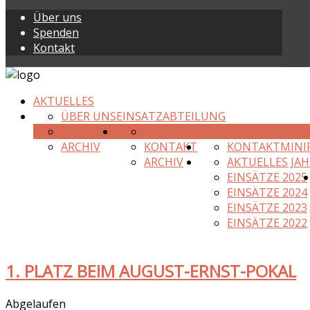
Über uns
Spenden
Kontakt
AKTUELLES
ÜBER UNS
EINSATZABTEILUNG
KONTAKT
ÜBER UNS
JUGENDFEUERWEHR
ARCHIV
KONTAKT
KONTAKT
MINI
ARCHIV
AKTUELLES JAH
EINSÄTZE 2025
EINSÄTZE 2024
EINSÄTZE 2023
EINSÄTZE 2022
1. PLATZ BEIM AUGUST-ERNST-POKAL
Abgelaufen