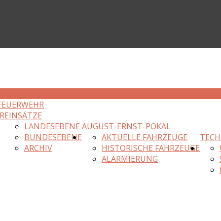
FEUERWEHR
R
EINSÄTZE
LANDESEBENE
AUGUST-ERNST-POKAL
BUNDESEBENE
AKTUELLE FAHRZEUGE
TECH
ARCHIV
HISTORISCHE FAHRZEUGE
ALARMIERUNG