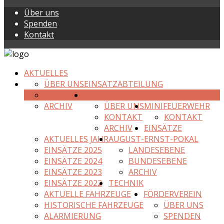
Über uns
Spenden
Kontakt
AKTUELLES
ÜBER UNS
EINSATZABTEILUNG
KONTAKT
JUGENDFEUERWEHR
ARCHIV
ÜBER UNS
MINIFEUERWEHR
KONTAKT
KONTAKT
ARCHIV
EINSÄTZE
AKTUELLES JAHR
AUGUST-ERNST-POKAL
EINSÄTZE 2025
LANDESEBENE
EINSÄTZE 2024
BUNDESEBENE
EINSÄTZE 2023
ARCHIV
EINSÄTZE 2022
TECHNIK
AKTUELLE FAHRZEUGE
FÖRDERVEREIN
HISTORISCHE FAHRZEUGE
ÜBER UNS
ALARMIERUNG
SPENDEN