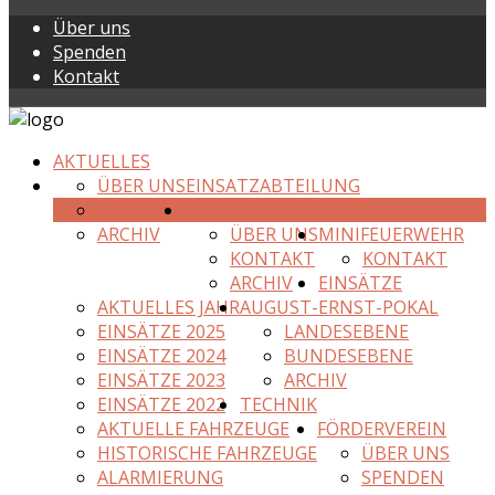
Über uns
Spenden
Kontakt
AKTUELLES
ÜBER UNS
EINSATZABTEILUNG
KONTAKT
JUGENDFEUERWEHR
ARCHIV
ÜBER UNS
MINIFEUERWEHR
KONTAKT
KONTAKT
ARCHIV
EINSÄTZE
AKTUELLES JAHR
AUGUST-ERNST-POKAL
EINSÄTZE 2025
LANDESEBENE
EINSÄTZE 2024
BUNDESEBENE
EINSÄTZE 2023
ARCHIV
EINSÄTZE 2022
TECHNIK
AKTUELLE FAHRZEUGE
FÖRDERVEREIN
HISTORISCHE FAHRZEUGE
ÜBER UNS
ALARMIERUNG
SPENDEN