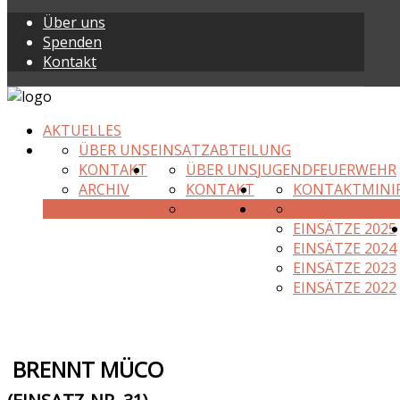
Über uns
Spenden
Kontakt
AKTUELLES
ÜBER UNS
EINSATZABTEILUNG
KONTAKT
ÜBER UNS
JUGENDFEUERWEHR
ARCHIV
KONTAKT
KONTAKT
MINI
ARCHIV
AKTUELLES JAH
EINSÄTZE 2025
EINSÄTZE 2024
EINSÄTZE 2023
EINSÄTZE 2022
BRENNT MÜCO