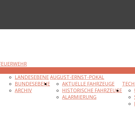
FEUERWEHR
R
EINSÄTZE
LANDESEBENE
AUGUST-ERNST-POKAL
BUNDESEBENE
AKTUELLE FAHRZEUGE
TECH
ARCHIV
HISTORISCHE FAHRZEUGE
ALARMIERUNG