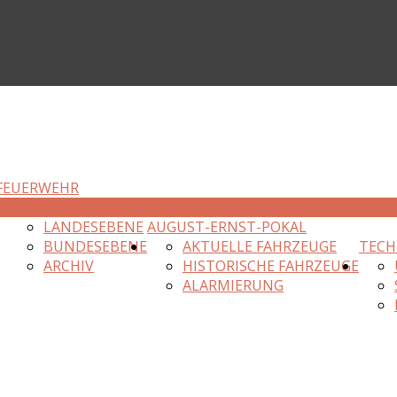
FEUERWEHR
R
EINSÄTZE
LANDESEBENE
AUGUST-ERNST-POKAL
BUNDESEBENE
AKTUELLE FAHRZEUGE
TECH
ARCHIV
HISTORISCHE FAHRZEUGE
ALARMIERUNG