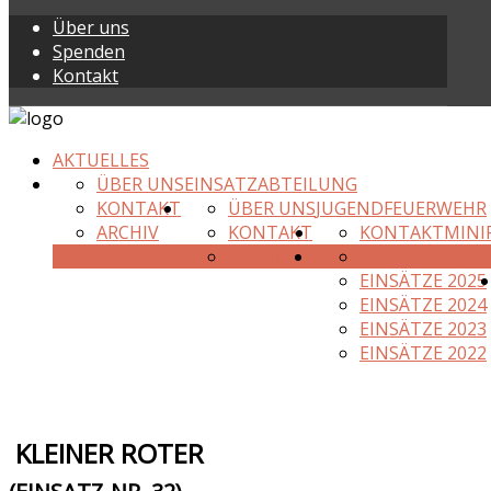
Über uns
Spenden
Kontakt
AKTUELLES
ÜBER UNS
EINSATZABTEILUNG
KONTAKT
ÜBER UNS
JUGENDFEUERWEHR
ARCHIV
KONTAKT
KONTAKT
MINI
ARCHIV
AKTUELLES JAH
EINSÄTZE 2025
EINSÄTZE 2024
EINSÄTZE 2023
EINSÄTZE 2022
KLEINER ROTER