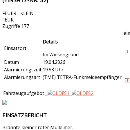
(EINSATZ-NR. 32)
FEUER - KLEIN
FEUK
Zugriffe 177
ei
Details
Einsatzort
FF
Im Wiesengrund
Datum
19.04.2026
Alarmierungszeit
19:53 Uhr
Alarmierungsart
(TME) TETRA-Funkmeldeempfänger
FF
Fahrzeugaufgebot
EINSATZBERICHT
Brannte kleiner roter Mülleimer.