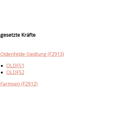
ngesetzte Kräfte
 Oldenfelde-Siedlung (F2913)
OLDFS1
OLDFS2
 Farmsen (F2912)