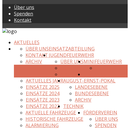
Über uns
Spenden
Kontakt
AKTUELLES
ÜBER UNS
EINSATZABTEILUNG
KONTAKT
JUGENDFEUERWEHR
ARCHIV
ÜBER UNS
MINIFEUERWEHR
KONTAKT
KONTAKT
ARCHIV
EINSÄTZE
AKTUELLES JAHR
AUGUST-ERNST-POKAL
EINSÄTZE 2025
LANDESEBENE
EINSÄTZE 2024
BUNDESEBENE
EINSÄTZE 2023
ARCHIV
EINSÄTZE 2022
TECHNIK
AKTUELLE FAHRZEUGE
FÖRDERVEREIN
HISTORISCHE FAHRZEUGE
ÜBER UNS
ALARMIERUNG
SPENDEN