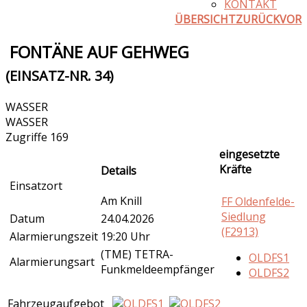
KONTAKT
ÜBERSICHT
ZURÜCK
VOR
FONTÄNE AUF GEHWEG
(EINSATZ-NR. 34)
WASSER
WASSER
Zugriffe 169
eingesetzte
Kräfte
Details
Einsatzort
Am Knill
FF Oldenfelde-
Siedlung
Datum
24.04.2026
(F2913)
Alarmierungszeit
19:20 Uhr
(TME) TETRA-
OLDFS1
Alarmierungsart
Funkmeldeempfänger
OLDFS2
Fahrzeugaufgebot