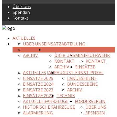
Über uns
Spenden
Kontakt
AKTUELLES
ÜBER UNS
EINSATZABTEILUNG
KONTAKT
JUGENDFEUERWEHR
ARCHIV
ÜBER UNS
MINIFEUERWEHR
KONTAKT
KONTAKT
ARCHIV
EINSÄTZE
AKTUELLES JAHR
AUGUST-ERNST-POKAL
EINSÄTZE 2025
LANDESEBENE
EINSÄTZE 2024
BUNDESEBENE
EINSÄTZE 2023
ARCHIV
EINSÄTZE 2022
TECHNIK
AKTUELLE FAHRZEUGE
FÖRDERVEREIN
HISTORISCHE FAHRZEUGE
ÜBER UNS
ALARMIERUNG
SPENDEN