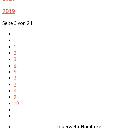
2019
Seite 3 von 24
1
2
3
4
5
6
7
8
9
10
Feuerwehr Hamburg